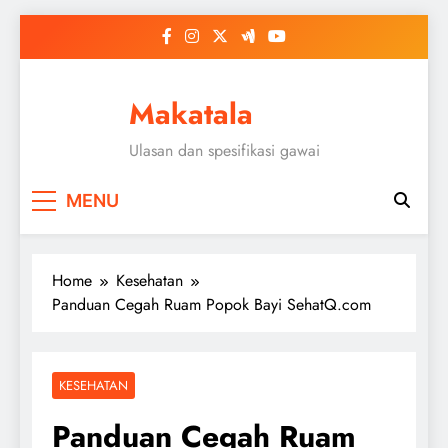
Skip
to
content
Makatala
Ulasan dan spesifikasi gawai
MENU
Home
Kesehatan
Panduan Cegah Ruam Popok Bayi SehatQ.com
KESEHATAN
Panduan Cegah Ruam