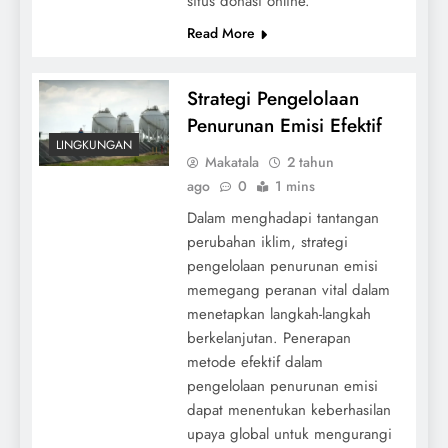
situs donasi online.
Read More
Strategi Pengelolaan
Penurunan Emisi Efektif
LINGKUNGAN
Makatala
2 tahun
ago
0
1 mins
Dalam menghadapi tantangan
perubahan iklim, strategi
pengelolaan penurunan emisi
memegang peranan vital dalam
menetapkan langkah-langkah
berkelanjutan. Penerapan
metode efektif dalam
pengelolaan penurunan emisi
dapat menentukan keberhasilan
upaya global untuk mengurangi