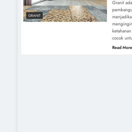
Granit ada
pembangun
GRANIT
menjadika
mengingink
ketahanan
cocok unt
Read Mor