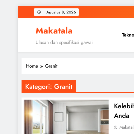
Skip
Agustus 8, 2026
to
content
Makatala
Tekno
Ulasan dan spesifikasi gawai
Home
Granit
Kategori:
Granit
Kelebi
Anda
Makatal