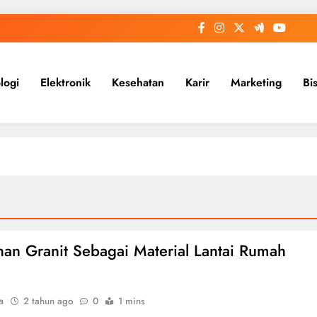
logi
Elektronik
Kesehatan
Karir
Marketing
Bi
han Granit Sebagai Material Lantai Rumah
a
2 tahun ago
0
1 mins