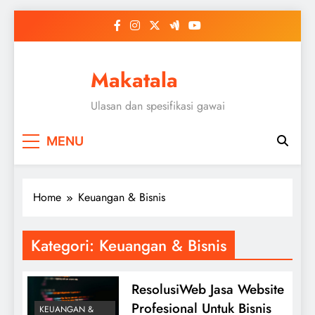
Skip
to
content
Makatala
Ulasan dan spesifikasi gawai
MENU
Home
Keuangan & Bisnis
Kategori:
Keuangan & Bisnis
ResolusiWeb Jasa Website
Profesional Untuk Bisnis
KEUANGAN &