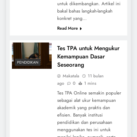
untuk dikembangkan. Artikel ini
bakal bahas langkah-langkah
konkret yang…
Read More
Tes TPA untuk Mengukur
Kemampuan Dasar
PENDIDIKAN
Seseorang
Makatala
11 bulan
ago
0
1 mins
Tes TPA Online semakin populer
sebagai alat ukur kemampuan
akademik yang praktis dan
efisien. Banyak institusi
pendidikan dan perusahaan
menggunakan tes ini untuk
menilai logika, numerik, serta