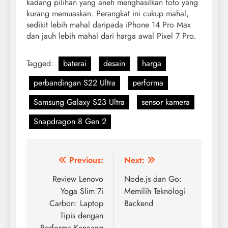
kadang pilihan yang aneh menghasilkan foto yang
kurang memuaskan. Perangkat ini cukup mahal,
sedikit lebih mahal daripada iPhone 14 Pro Max
dan jauh lebih mahal dari harga awal Pixel 7 Pro.
Tagged:
baterai
desain
harga
perbandingan S22 Ultra
performa
Samsung Galaxy S23 Ultra
sensor kamera
Snapdragon 8 Gen 2
Navigasi
Previous:
Next:
pos
Review Lenovo
Node.js dan Go:
Yoga Slim 7i
Memilih Teknologi
Carbon: Laptop
Backend
Tipis dengan
Performa Kencang