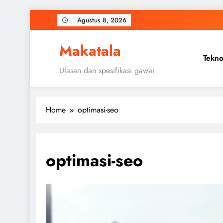
Skip
Agustus 8, 2026
to
content
Makatala
Tekno
Ulasan dan spesifikasi gawai
Home
optimasi-seo
optimasi-seo