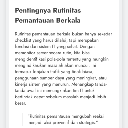
Pentingnya Rutinitas
Pemantauan Berkala
Rutinitas pemantauan berkala bukan hanya sekedar
checklist yang harus dilalui, tapi merupakan
fondasi dari sistem IT yang sehat. Dengan
memonitor server secara rutin, kita bisa
mengidentifikasi pola-pola tertentu yang mungkin
mengindikasikan masalah akan muncul. Ini
termasuk lonjakan trafik yang tidak biasa,
penggunaan sumber daya yang meningkat, atau
kinerja sistem yang menurun. Menangkap tanda-
tanda awal ini memungkinkan tim IT untuk
bertindak cepat sebelum masalah menjadi lebih
besar.
“Rutinitas pemantauan mengubah reaksi
menjadi aksi preventif dan strategis.”