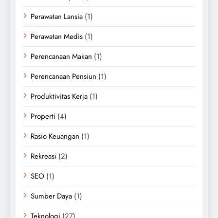
Perawatan Lansia
(1)
Perawatan Medis
(1)
Perencanaan Makan
(1)
Perencanaan Pensiun
(1)
Produktivitas Kerja
(1)
Properti
(4)
Rasio Keuangan
(1)
Rekreasi
(2)
SEO
(1)
Sumber Daya
(1)
Teknologi
(27)