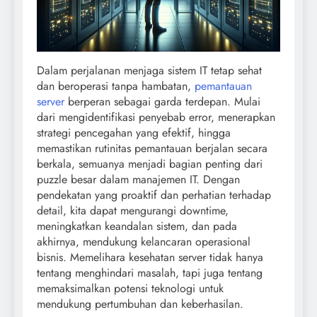
Dalam perjalanan menjaga sistem IT tetap sehat
dan beroperasi tanpa hambatan,
pemantauan
server
berperan sebagai garda terdepan. Mulai
dari mengidentifikasi penyebab error, menerapkan
strategi pencegahan yang efektif, hingga
memastikan rutinitas pemantauan berjalan secara
berkala, semuanya menjadi bagian penting dari
puzzle besar dalam manajemen IT. Dengan
pendekatan yang proaktif dan perhatian terhadap
detail, kita dapat mengurangi downtime,
meningkatkan keandalan sistem, dan pada
akhirnya, mendukung kelancaran operasional
bisnis. Memelihara kesehatan server tidak hanya
tentang menghindari masalah, tapi juga tentang
memaksimalkan potensi teknologi untuk
mendukung pertumbuhan dan keberhasilan.