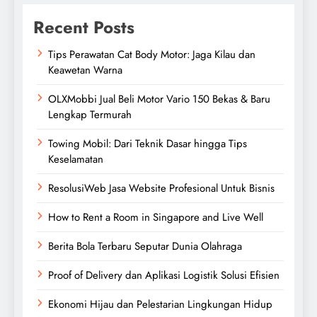
Recent Posts
Tips Perawatan Cat Body Motor: Jaga Kilau dan
Keawetan Warna
OLXMobbi Jual Beli Motor Vario 150 Bekas & Baru
Lengkap Termurah
Towing Mobil: Dari Teknik Dasar hingga Tips
Keselamatan
ResolusiWeb Jasa Website Profesional Untuk Bisnis
How to Rent a Room in Singapore and Live Well
Berita Bola Terbaru Seputar Dunia Olahraga
Proof of Delivery dan Aplikasi Logistik Solusi Efisien
Ekonomi Hijau dan Pelestarian Lingkungan Hidup