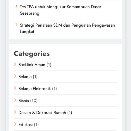
Tes TPA untuk Mengukur Kemampuan Dasar
Seseorang
Strategi Penataan SDM dan Penguatan Pengawasan
Langkat
Categories
Backlink Aman
(1)
Belanja
(1)
Belanja Elektronik
(1)
Bisnis
(10)
Desain & Dekorasi Rumah
(1)
Edukasi
(1)