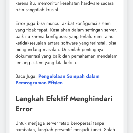
karena itu, memonitor kesehatan hardware secara
rutin sangatlah krusial.
Error juga bisa muncul akibat konfigurasi sistem
yang tidak tepat. Kesalahan dalam settingan server,
baik itu karena konfigurasi yang terlalu rumit atau
ketidaksesuaian antara software yang terinstal, bisa
mengundang masalah. Di sinilah pentingnya
dokumentasi yang baik dan pemahaman mendalam
tentang sistem yang kita kelola.
Baca Juga:
Pengelolaan Sampah dalam
Pemrograman Efisien
Langkah Efektif Menghindari
Error
Untuk menjaga server tetap beroperasi tanpa
hambatan, langkah preventif menjadi kunci. Salah