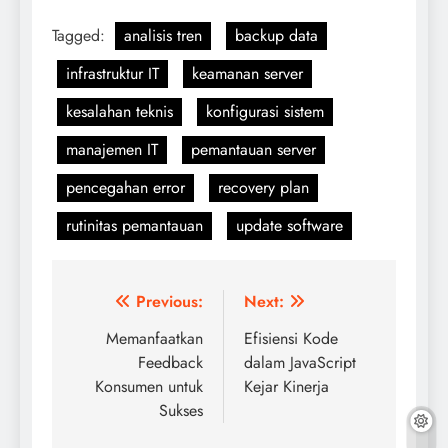
Tagged:
analisis tren
backup data
infrastruktur IT
keamanan server
kesalahan teknis
konfigurasi sistem
manajemen IT
pemantauan server
pencegahan error
recovery plan
rutinitas pemantauan
update software
Navigasi
Previous:
Next:
pos
Memanfaatkan
Efisiensi Kode
Feedback
dalam JavaScript
Konsumen untuk
Kejar Kinerja
Sukses