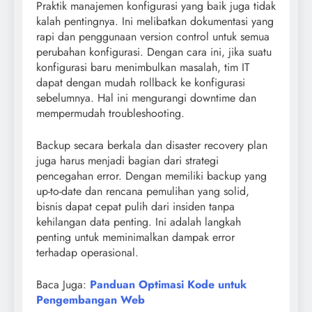
Praktik manajemen konfigurasi yang baik juga tidak
kalah pentingnya. Ini melibatkan dokumentasi yang
rapi dan penggunaan version control untuk semua
perubahan konfigurasi. Dengan cara ini, jika suatu
konfigurasi baru menimbulkan masalah, tim IT
dapat dengan mudah rollback ke konfigurasi
sebelumnya. Hal ini mengurangi downtime dan
mempermudah troubleshooting.
Backup secara berkala dan disaster recovery plan
juga harus menjadi bagian dari strategi
pencegahan error. Dengan memiliki backup yang
up-to-date dan rencana pemulihan yang solid,
bisnis dapat cepat pulih dari insiden tanpa
kehilangan data penting. Ini adalah langkah
penting untuk meminimalkan dampak error
terhadap operasional.
Baca Juga:
Panduan Optimasi Kode untuk
Pengembangan Web