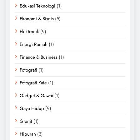
Edukasi Teknologi
(1)
Ekonomi & Bisnis
(5)
Elektronik
(9)
Energi Rumah
(1)
Finance & Business
(1)
Fotografi
(1)
Fotografi Kafe
(1)
Gadget & Gawai
(1)
Gaya Hidup
(9)
Granit
(1)
Hiburan
(3)