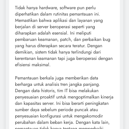
Tidak hanya hardware, software pun perlu
diperhatikan dalam rutinitas pemantauan ini.
Memastikan bahwa aplikasi dan layanan yang
berjalan di server beroperasi seperti yang
diharapkan adalah esensial. Ini meliputi
pembaruan keamanan, patch, dan perbaikan bug
yang harus diterapkan secara teratur. Dengan
demikian, sistem tidak hanya terlindungi dari
kerentanan keamanan tapi juga beroperasi dengan
efisiensi maksimal.
Pemantauan berkala juga memberikan data
berharga untuk analisis tren jangka panjang.
Dengan data historis, tim IT bisa melakukan
penyesuaian proaktif untuk mengoptimalkan kinerja
dan kapasitas server. Ini bisa berarti peningkatan
sumber daya sebelum periode puncak atau
penyesuaian konfigurasi untuk mengakomodir
perubahan dalam beban kerja. Dengan kata lain,
pemantauan tidak hanya tentang memperbaiki