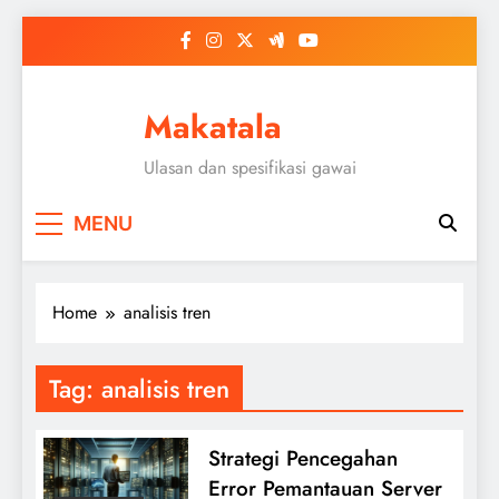
Skip
to
content
Makatala
Ulasan dan spesifikasi gawai
MENU
Home
analisis tren
Tag:
analisis tren
Strategi Pencegahan
Error Pemantauan Server