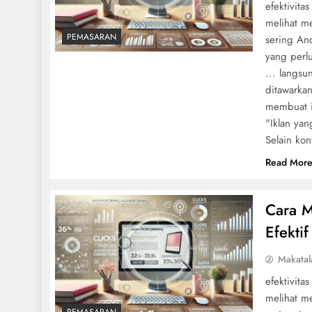
efektivita
melihat me
PEMASARAN
sering An
yang perlu
... langs
ditawarka
membuat i
"Iklan yan
Selain ko
Read Mor
Cara M
Efektif
Makatal
efektivita
melihat me