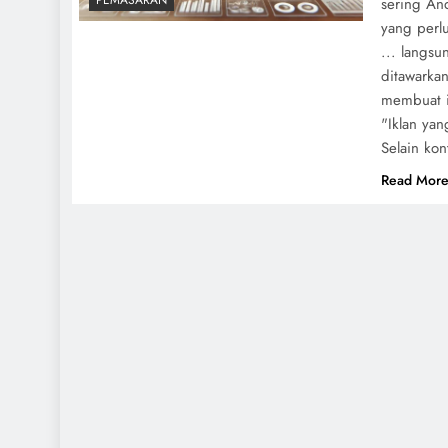
PEMASARAN
sering An
yang perlu
... langs
ditawarka
membuat i
"Iklan yan
Selain ko
Read Mor