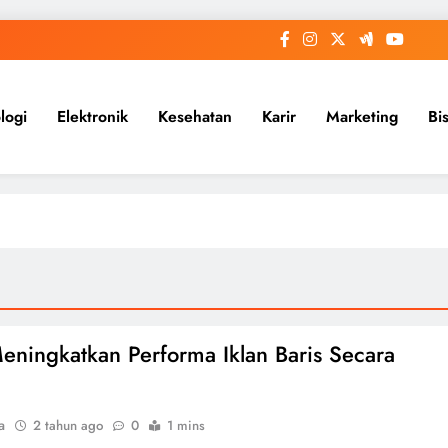
logi
Elektronik
Kesehatan
Karir
Marketing
Bi
eningkatkan Performa Iklan Baris Secara
a
2 tahun ago
0
1 mins