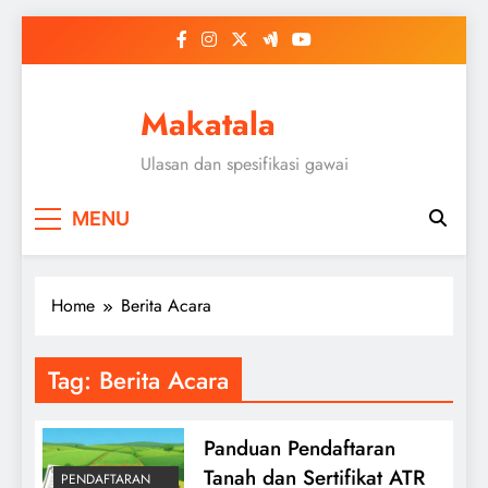
Skip
to
content
Makatala
Ulasan dan spesifikasi gawai
MENU
Home
Berita Acara
Tag:
Berita Acara
Panduan Pendaftaran
Tanah dan Sertifikat ATR
PENDAFTARAN