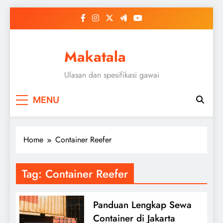
Skip
to
content
Makatala
Ulasan dan spesifikasi gawai
MENU
Home
Container Reefer
Tag:
Container Reefer
Panduan Lengkap Sewa
Container di Jakarta