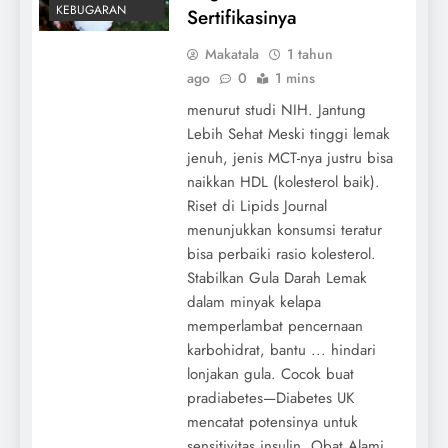
KEBUGARAN
Sertifikasinya
Makatala
1 tahun
ago
0
1 mins
menurut studi NIH. Jantung
Lebih Sehat Meski tinggi lemak
jenuh, jenis MCT-nya justru bisa
naikkan HDL (kolesterol baik).
Riset di Lipids Journal
menunjukkan konsumsi teratur
bisa perbaiki rasio kolesterol.
Stabilkan Gula Darah Lemak
dalam minyak kelapa
memperlambat pencernaan
karbohidrat, bantu ... hindari
lonjakan gula. Cocok buat
pradiabetes—Diabetes UK
mencatat potensinya untuk
sensitivitas insulin. Obat Alami