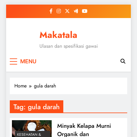
Skip
to
content
Makatala
Ulasan dan spesifikasi gawai
MENU
Home
gula darah
Tag:
gula darah
Minyak Kelapa Murni
Organik dan
KESEHATAN &