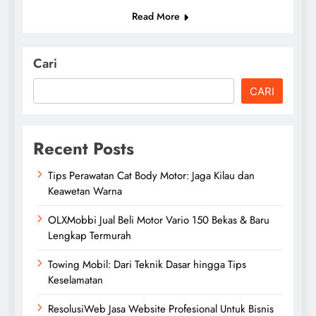
Read More
Cari
CARI
Recent Posts
Tips Perawatan Cat Body Motor: Jaga Kilau dan
Keawetan Warna
OLXMobbi Jual Beli Motor Vario 150 Bekas & Baru
Lengkap Termurah
Towing Mobil: Dari Teknik Dasar hingga Tips
Keselamatan
ResolusiWeb Jasa Website Profesional Untuk Bisnis