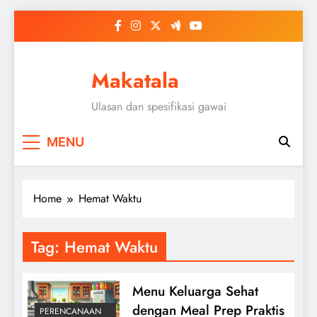
Skip
to
content
Makatala
Ulasan dan spesifikasi gawai
MENU
Home
Hemat Waktu
Tag:
Hemat Waktu
Menu Keluarga Sehat
dengan Meal Prep Praktis
PERENCANAAN