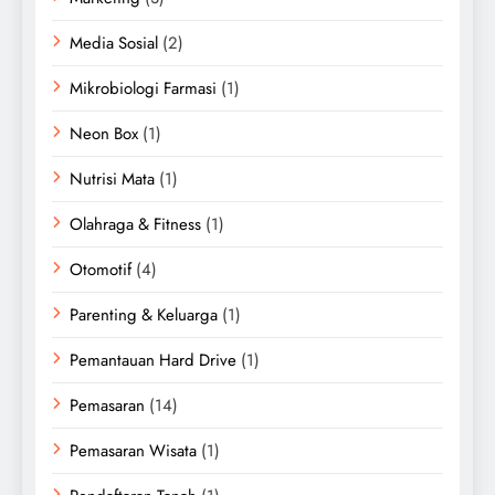
Media Sosial
(2)
Mikrobiologi Farmasi
(1)
Neon Box
(1)
Nutrisi Mata
(1)
Olahraga & Fitness
(1)
Otomotif
(4)
Parenting & Keluarga
(1)
Pemantauan Hard Drive
(1)
Pemasaran
(14)
Pemasaran Wisata
(1)