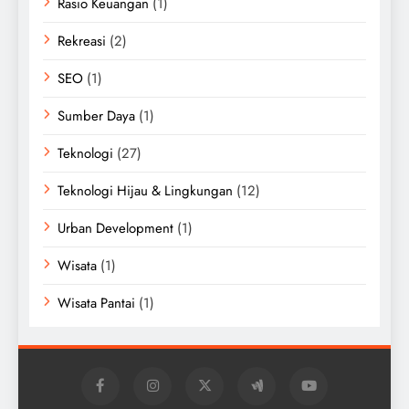
Rasio Keuangan
(1)
Rekreasi
(2)
SEO
(1)
Sumber Daya
(1)
Teknologi
(27)
Teknologi Hijau & Lingkungan
(12)
Urban Development
(1)
Wisata
(1)
Wisata Pantai
(1)