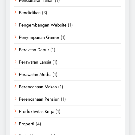
Pendaftaran Tanah
(1)
Pendidikan
(3)
Pengembangan Website
(1)
Penyimpanan Gamer
(1)
Peralatan Dapur
(1)
Perawatan Lansia
(1)
Perawatan Medis
(1)
Perencanaan Makan
(1)
Perencanaan Pensiun
(1)
Produktivitas Kerja
(1)
Properti
(4)