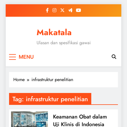
Skip
to
content
Makatala
Ulasan dan spesifikasi gawai
MENU
Home
infrastruktur penelitian
Tag:
infrastruktur penelitian
Keamanan Obat dalam
Uji Klinis di Indonesia