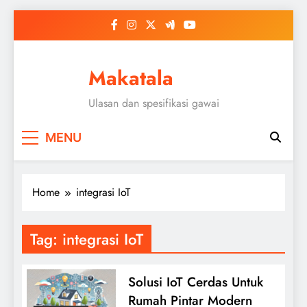
Skip
to
content
Makatala
Ulasan dan spesifikasi gawai
MENU
Home
integrasi IoT
Tag:
integrasi IoT
Solusi IoT Cerdas Untuk
Rumah Pintar Modern