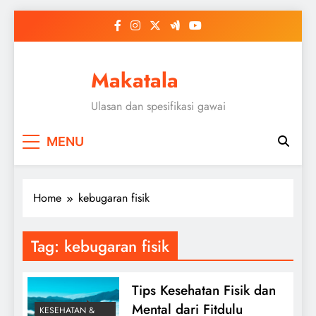
Skip
to
content
Makatala
Ulasan dan spesifikasi gawai
MENU
Home
kebugaran fisik
Tag:
kebugaran fisik
Tips Kesehatan Fisik dan
Mental dari Fitdulu
KESEHATAN &