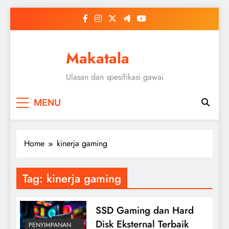
Skip
to
content
Makatala
Ulasan dan spesifikasi gawai
MENU
Home
kinerja gaming
Tag:
kinerja gaming
SSD Gaming dan Hard
Disk Eksternal Terbaik
PENYIMPANAN