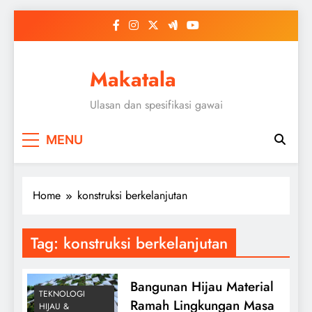
Skip
to
content
Makatala
Ulasan dan spesifikasi gawai
MENU
Home
konstruksi berkelanjutan
Tag:
konstruksi berkelanjutan
Bangunan Hijau Material
TEKNOLOGI
Ramah Lingkungan Masa
HIJAU &