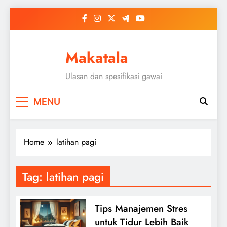
Skip
to
content
Makatala
Ulasan dan spesifikasi gawai
MENU
Home
latihan pagi
Tag:
latihan pagi
Tips Manajemen Stres
untuk Tidur Lebih Baik