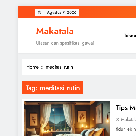
Skip
Agustus 7, 2026
to
content
Makatala
Tekno
Ulasan dan spesifikasi gawai
Home
meditasi rutin
Tag:
meditasi rutin
Tips M
Makatal
tidur lebi