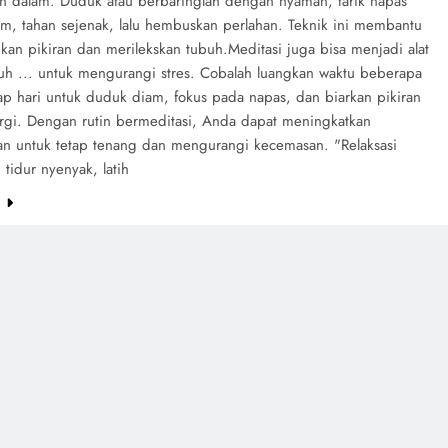
n dalam. Duduk atau berbaringlah dengan nyaman, tarik napas
am, tahan sejenak, lalu hembuskan perlahan. Teknik ini membantu
an pikiran dan merilekskan tubuh.Meditasi juga bisa menjadi alat
h ... untuk mengurangi stres. Cobalah luangkan waktu beberapa
iap hari untuk duduk diam, fokus pada napas, dan biarkan pikiran
ergi. Dengan rutin bermeditasi, Anda dapat meningkatkan
 untuk tetap tenang dan mengurangi kecemasan. "Relaksasi
tidur nyenyak, latih
e