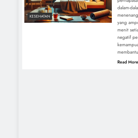
pernapasa
dalam-dal
menenangk
KESEHATAN
yang ampu
menit set
negatif p
kemampuan
membantu 
Read Mor