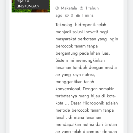
HIJAU &
LINGKUNGAN
Makatala
1 tahun
ago
0
1 mins
Teknologi hidroponik telah
menjadi solusi inovatif bagi
masyarakat perkotaan yang ingin
bercocok tanam tanpa
bergantung pada lahan luas.
Sistem ini memungkinkan
tanaman tumbuh dengan media
air yang kaya nutrisi,
menggantikan tanah
konvensional. Dengan semakin
terbatasnya ruang hijau di kota-
kota ... Dasar Hidroponik adalah
metode bercocok tanam tanpa
tanah, di mana tanaman
mendapatkan nutrisi dari larutan
air yang telah dicampur dengan