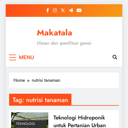
Skip
to
content
Makatala
Ulasan dan spesifikasi gawai
MENU
Home
nutrisi tanaman
Tag:
nutrisi tanaman
Teknologi Hidroponik
TEKNOLOGI
untuk Pertanian Urban