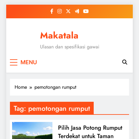
Skip
to
content
Makatala
Ulasan dan spesifikasi gawai
MENU
Home
pemotongan rumput
Tag:
pemotongan rumput
Pilih Jasa Potong Rumput
Terdekat untuk Taman