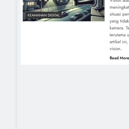
Vision ata
meningkat
situasi pe
KEAMANAN DIGITAL
yang tida
kamera. T
terutama 
artikel in
vision.
Read Mor