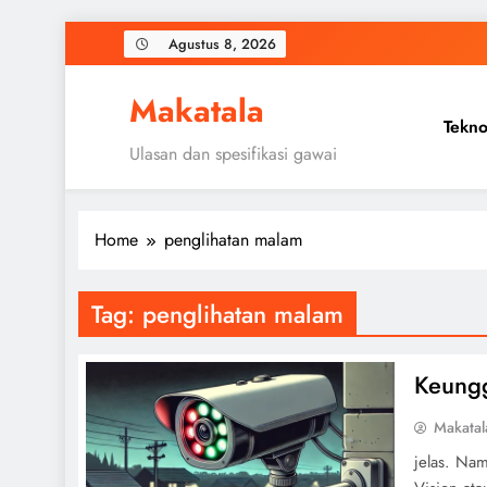
Skip
Agustus 8, 2026
to
content
Makatala
Tekno
Ulasan dan spesifikasi gawai
Home
penglihatan malam
Tag:
penglihatan malam
Keungg
Makatal
jelas. Na