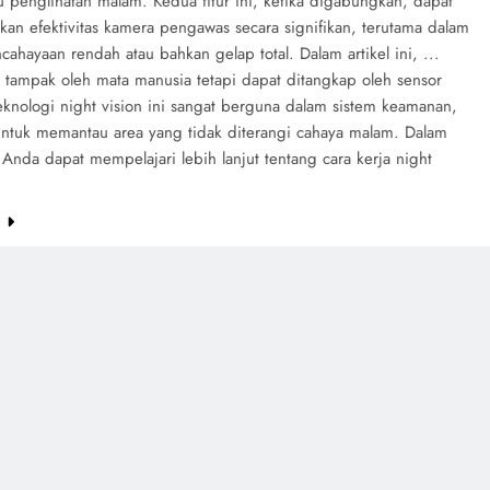
u penglihatan malam. Kedua fitur ini, ketika digabungkan, dapat
kan efektivitas kamera pengawas secara signifikan, terutama dalam
ncahayaan rendah atau bahkan gelap total. Dalam artikel ini, ...
k tampak oleh mata manusia tetapi dapat ditangkap oleh sensor
eknologi night vision ini sangat berguna dalam sistem keamanan,
untuk memantau area yang tidak diterangi cahaya malam. Dalam
i, Anda dapat mempelajari lebih lanjut tentang cara kerja night
e