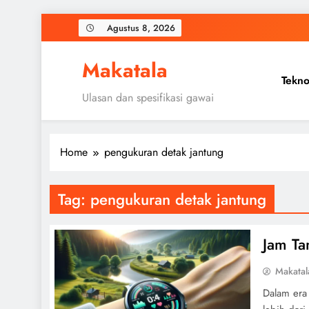
Skip
Agustus 8, 2026
to
content
Makatala
Tekno
Ulasan dan spesifikasi gawai
Home
pengukuran detak jantung
Tag:
pengukuran detak jantung
Jam Ta
Makatal
Dalam era