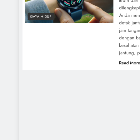
lebih dari
dilengkap
Anda meng
GAYA HIDUP
detak jan
jam tanga
dengan ban
kesehatan
jantung, 
Read Mor