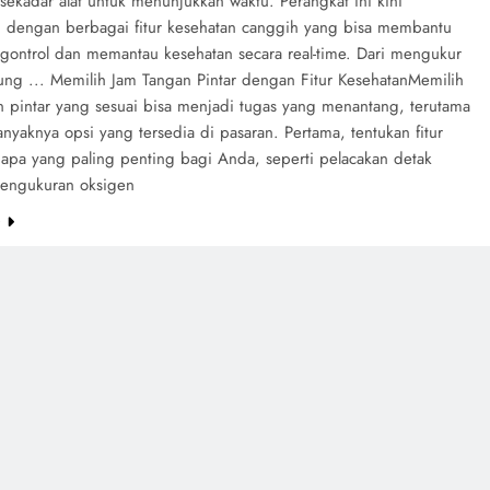
 sekadar alat untuk menunjukkan waktu. Perangkat ini kini
i dengan berbagai fitur kesehatan canggih yang bisa membantu
ontrol dan memantau kesehatan secara real-time. Dari mengukur
tung ... Memilih Jam Tangan Pintar dengan Fitur KesehatanMemilih
n pintar yang sesuai bisa menjadi tugas yang menantang, terutama
yaknya opsi yang tersedia di pasaran. Pertama, tentukan fitur
 apa yang paling penting bagi Anda, seperti pelacakan detak
pengukuran oksigen
e