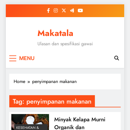
Skip
to
content
Makatala
Ulasan dan spesifikasi gawai
MENU
Home
penyimpanan makanan
Tag:
penyimpanan makanan
Minyak Kelapa Murni
Organik dan
KESEHATAN &