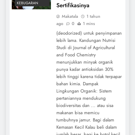
KEBUGARAN
Sertifikasinya
Makatala
1 tahun
ago
0
1 mins
(deodorized) untuk penyimpanan
lebih lama. Kandungan Nutrisi
Studi di Journal of Agricultural
and Food Chemistry
menunjukkan minyak organik
punya kadar antioksidan 30%
lebih tinggi karena tidak terpapar
bahan kimia. Dampak
Lingkungan Organik: Sistem
pertaniannya mendukung
biodiversitas dan ... atau sisa
makanan bisa memicu
tumbuhnya jamur. Bagi dalam
Kemasan Kecil Kalau beli dalam
jumlah besar, bagi ke botol kecil