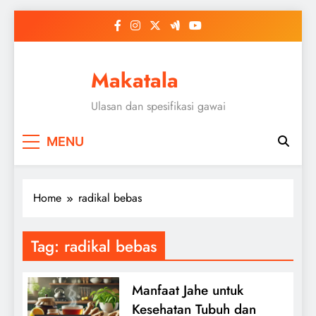
Skip
to
content
Makatala
Ulasan dan spesifikasi gawai
MENU
Home
radikal bebas
Tag:
radikal bebas
Manfaat Jahe untuk
Kesehatan Tubuh dan