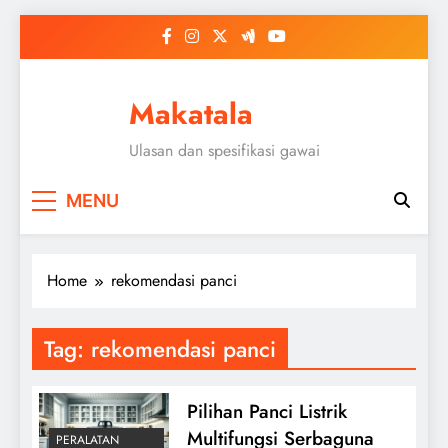
Skip
to
content
Makatala
Ulasan dan spesifikasi gawai
MENU
Home
rekomendasi panci
Tag:
rekomendasi panci
Pilihan Panci Listrik
Multifungsi Serbaguna
PERALATAN