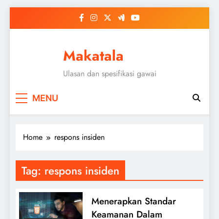
Skip
to
content
Makatala
Ulasan dan spesifikasi gawai
MENU
Home
respons insiden
Tag:
respons insiden
Menerapkan Standar
Keamanan Dalam