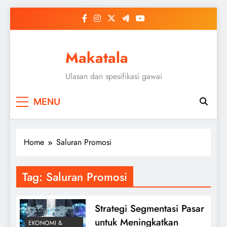
Skip
to
content
Makatala
Ulasan dan spesifikasi gawai
MENU
Home
Saluran Promosi
Tag:
Saluran Promosi
Strategi Segmentasi Pasar
untuk Meningkatkan
EKONOMI &