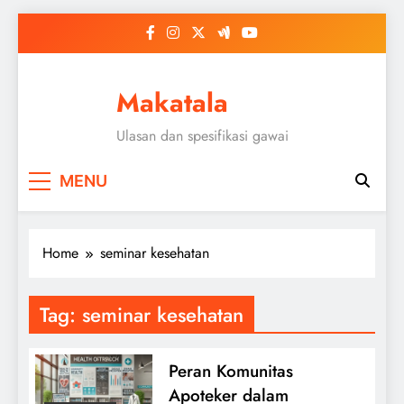
Skip
to
content
Makatala
Ulasan dan spesifikasi gawai
MENU
Home
seminar kesehatan
Tag:
seminar kesehatan
Peran Komunitas
Apoteker dalam