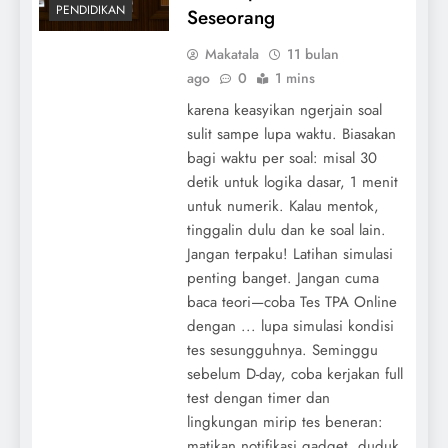
PENDIDIKAN
Seseorang
Makatala
11 bulan
ago
0
1 mins
karena keasyikan ngerjain soal
sulit sampe lupa waktu. Biasakan
bagi waktu per soal: misal 30
detik untuk logika dasar, 1 menit
untuk numerik. Kalau mentok,
tinggalin dulu dan ke soal lain.
Jangan terpaku! Latihan simulasi
penting banget. Jangan cuma
baca teori—coba Tes TPA Online
dengan ... lupa simulasi kondisi
tes sesungguhnya. Seminggu
sebelum D-day, coba kerjakan full
test dengan timer dan
lingkungan mirip tes beneran:
matikan notifikasi gadget, duduk