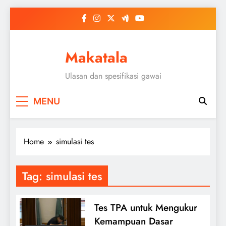
Skip
to
content
Makatala
Ulasan dan spesifikasi gawai
MENU
Home
simulasi tes
Tag:
simulasi tes
Tes TPA untuk Mengukur
Kemampuan Dasar