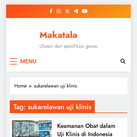
Skip
to
content
Makatala
Ulasan dan spesifikasi gawai
MENU
Home
sukarelawan uji klinis
Tag:
sukarelawan uji klinis
Keamanan Obat dalam
Uji Klinis di Indonesia