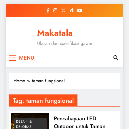
Skip
to
content
Makatala
Ulasan dan spesifikasi gawai
MENU
Home
taman fungsional
Tag:
taman fungsional
Pencahayaan LED
DESAIN &
Outdoor untuk Taman
DEKORASI