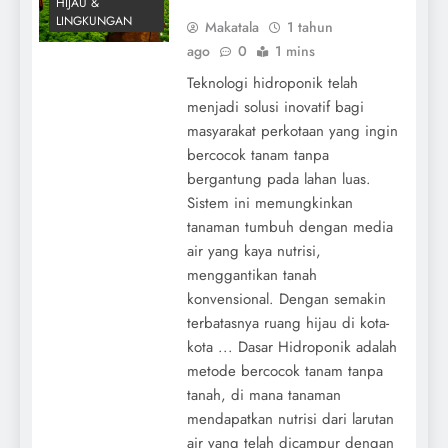
HIJAU &
LINGKUNGAN
Makatala
1 tahun
ago
0
1 mins
Teknologi hidroponik telah
menjadi solusi inovatif bagi
masyarakat perkotaan yang ingin
bercocok tanam tanpa
bergantung pada lahan luas.
Sistem ini memungkinkan
tanaman tumbuh dengan media
air yang kaya nutrisi,
menggantikan tanah
konvensional. Dengan semakin
terbatasnya ruang hijau di kota-
kota ... Dasar Hidroponik adalah
metode bercocok tanam tanpa
tanah, di mana tanaman
mendapatkan nutrisi dari larutan
air yang telah dicampur dengan