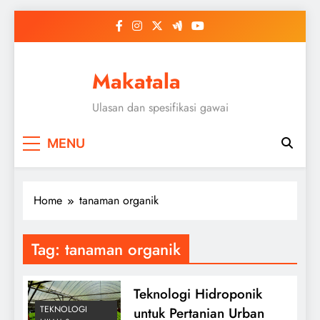
Skip
to
content
Makatala
Ulasan dan spesifikasi gawai
MENU
Home
tanaman organik
Tag:
tanaman organik
Teknologi Hidroponik
TEKNOLOGI
untuk Pertanian Urban