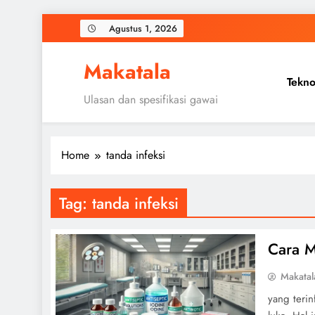
Skip
Agustus 1, 2026
to
content
Makatala
Tekno
Ulasan dan spesifikasi gawai
Home
tanda infeksi
Tag:
tanda infeksi
Cara M
Makatal
yang terin