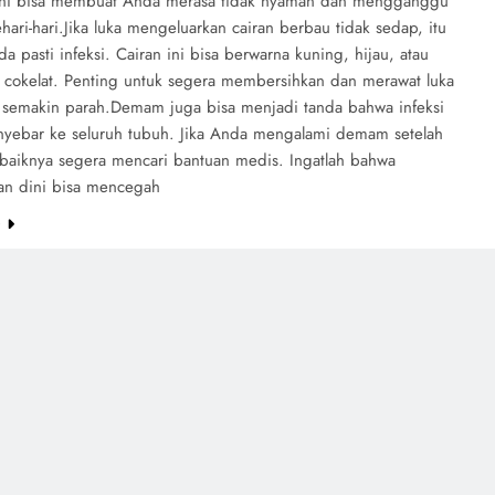
 ini bisa membuat Anda merasa tidak nyaman dan mengganggu
sehari-hari.Jika luka mengeluarkan cairan berbau tidak sedap, itu
da pasti infeksi. Cairan ini bisa berwarna kuning, hijau, atau
. cokelat. Penting untuk segera membersihkan dan merawat luka
k semakin parah.Demam juga bisa menjadi tanda bahwa infeksi
yebar ke seluruh tubuh. Jika Anda mengalami demam setelah
sebaiknya segera mencari bantuan medis. Ingatlah bahwa
n dini bisa mencegah
e