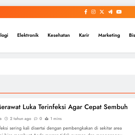
logi
Elektronik
Kesehatan
Karir
Marketing
Bi
erawat Luka Terinfeksi Agar Cepat Sembuh
a
2 tahun ago
0
1 mins
feksi sering kali disertai dengan pembengkakan di sekitar area