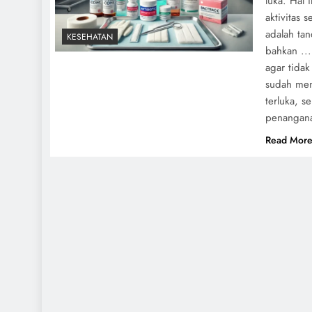
luka. Hal
aktivitas 
adalah tan
KESEHATAN
bahkan ..
agar tida
sudah men
terluka, 
penangana
Read Mor