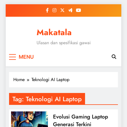
Skip
to
content
Makatala
Ulasan dan spesifikasi gawai
MENU
Home
Teknologi AI Laptop
Tag:
Teknologi AI Laptop
Evolusi Gaming Laptop
Generasi Terkini