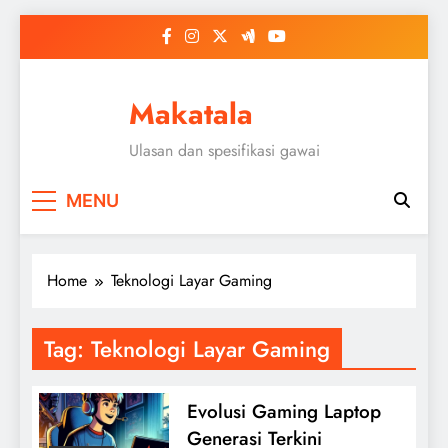
Skip
to
content
Makatala
Ulasan dan spesifikasi gawai
MENU
Home
Teknologi Layar Gaming
Tag:
Teknologi Layar Gaming
Evolusi Gaming Laptop
Generasi Terkini