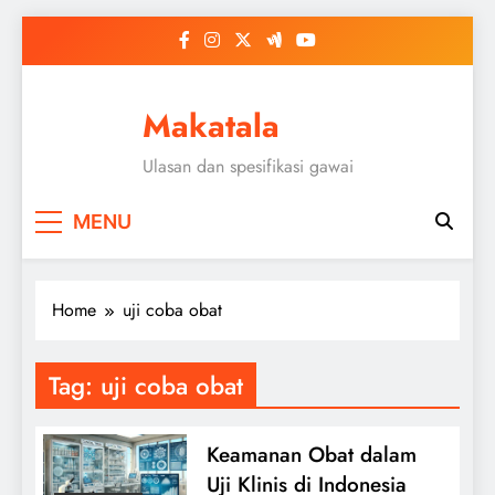
Skip
to
content
Makatala
Ulasan dan spesifikasi gawai
MENU
Home
uji coba obat
Tag:
uji coba obat
Keamanan Obat dalam
Uji Klinis di Indonesia