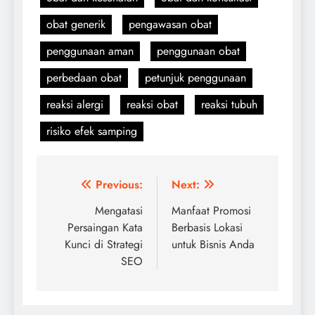
obat generik
pengawasan obat
penggunaan aman
penggunaan obat
perbedaan obat
petunjuk penggunaan
reaksi alergi
reaksi obat
reaksi tubuh
risiko efek samping
Navigasi
Previous:
Next:
pos
Mengatasi
Manfaat Promosi
Persaingan Kata
Berbasis Lokasi
Kunci di Strategi
untuk Bisnis Anda
SEO