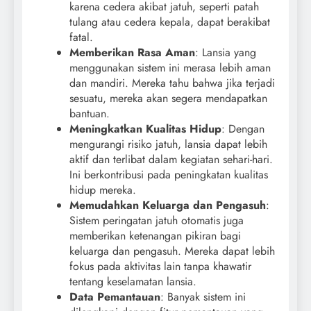
karena cedera akibat jatuh, seperti patah
tulang atau cedera kepala, dapat berakibat
fatal.
Memberikan Rasa Aman
: Lansia yang
menggunakan sistem ini merasa lebih aman
dan mandiri. Mereka tahu bahwa jika terjadi
sesuatu, mereka akan segera mendapatkan
bantuan.
Meningkatkan Kualitas Hidup
: Dengan
mengurangi risiko jatuh, lansia dapat lebih
aktif dan terlibat dalam kegiatan sehari-hari.
Ini berkontribusi pada peningkatan kualitas
hidup mereka.
Memudahkan Keluarga dan Pengasuh
:
Sistem peringatan jatuh otomatis juga
memberikan ketenangan pikiran bagi
keluarga dan pengasuh. Mereka dapat lebih
fokus pada aktivitas lain tanpa khawatir
tentang keselamatan lansia.
Data Pemantauan
: Banyak sistem ini