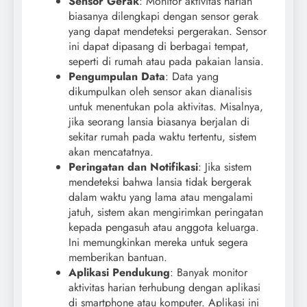
Sensor Gerak
: Monitor aktivitas harian
biasanya dilengkapi dengan sensor gerak
yang dapat mendeteksi pergerakan. Sensor
ini dapat dipasang di berbagai tempat,
seperti di rumah atau pada pakaian lansia.
Pengumpulan Data
: Data yang
dikumpulkan oleh sensor akan dianalisis
untuk menentukan pola aktivitas. Misalnya,
jika seorang lansia biasanya berjalan di
sekitar rumah pada waktu tertentu, sistem
akan mencatatnya.
Peringatan dan Notifikasi
: Jika sistem
mendeteksi bahwa lansia tidak bergerak
dalam waktu yang lama atau mengalami
jatuh, sistem akan mengirimkan peringatan
kepada pengasuh atau anggota keluarga.
Ini memungkinkan mereka untuk segera
memberikan bantuan.
Aplikasi Pendukung
: Banyak monitor
aktivitas harian terhubung dengan aplikasi
di smartphone atau komputer. Aplikasi ini