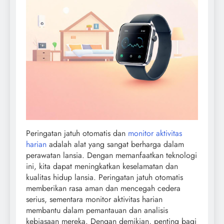
Peringatan jatuh otomatis dan
monitor aktivitas
harian
adalah alat yang sangat berharga dalam
perawatan lansia. Dengan memanfaatkan teknologi
ini, kita dapat meningkatkan keselamatan dan
kualitas hidup lansia. Peringatan jatuh otomatis
memberikan rasa aman dan mencegah cedera
serius, sementara monitor aktivitas harian
membantu dalam pemantauan dan analisis
kebiasaan mereka. Dengan demikian, penting bagi