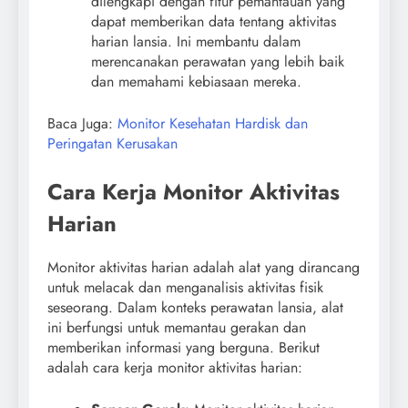
dilengkapi dengan fitur pemantauan yang
dapat memberikan data tentang aktivitas
harian lansia. Ini membantu dalam
merencanakan perawatan yang lebih baik
dan memahami kebiasaan mereka.
Baca Juga:
Monitor Kesehatan Hardisk dan
Peringatan Kerusakan
Cara Kerja Monitor Aktivitas
Harian
Monitor aktivitas harian adalah alat yang dirancang
untuk melacak dan menganalisis aktivitas fisik
seseorang. Dalam konteks perawatan lansia, alat
ini berfungsi untuk memantau gerakan dan
memberikan informasi yang berguna. Berikut
adalah cara kerja monitor aktivitas harian: