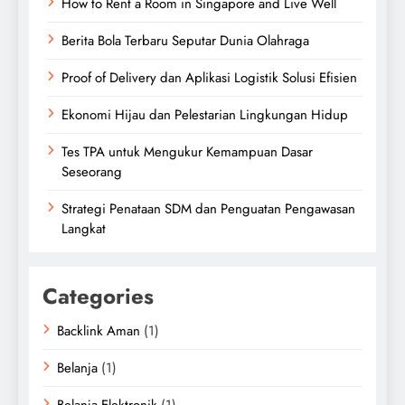
How to Rent a Room in Singapore and Live Well
Berita Bola Terbaru Seputar Dunia Olahraga
Proof of Delivery dan Aplikasi Logistik Solusi Efisien
Ekonomi Hijau dan Pelestarian Lingkungan Hidup
Tes TPA untuk Mengukur Kemampuan Dasar
Seseorang
Strategi Penataan SDM dan Penguatan Pengawasan
Langkat
Categories
Backlink Aman
(1)
Belanja
(1)