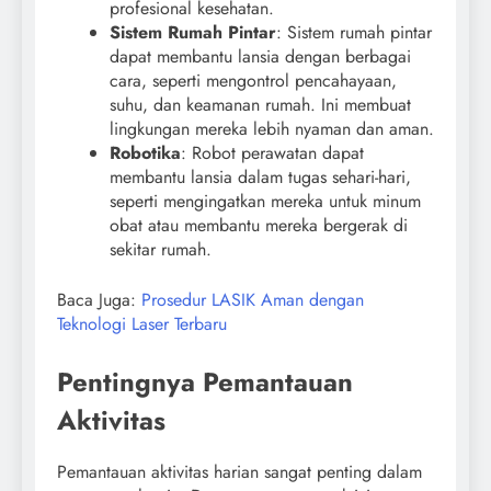
profesional kesehatan.
Sistem Rumah Pintar
: Sistem rumah pintar
dapat membantu lansia dengan berbagai
cara, seperti mengontrol pencahayaan,
suhu, dan keamanan rumah. Ini membuat
lingkungan mereka lebih nyaman dan aman.
Robotika
: Robot perawatan dapat
membantu lansia dalam tugas sehari-hari,
seperti mengingatkan mereka untuk minum
obat atau membantu mereka bergerak di
sekitar rumah.
Baca Juga:
Prosedur LASIK Aman dengan
Teknologi Laser Terbaru
Pentingnya Pemantauan
Aktivitas
Pemantauan aktivitas harian sangat penting dalam