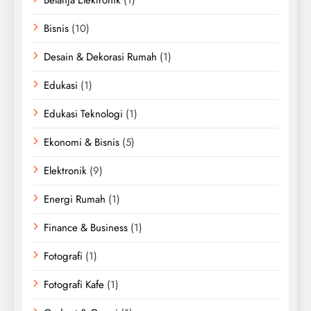
Belanja Elektronik
(1)
Bisnis
(10)
Desain & Dekorasi Rumah
(1)
Edukasi
(1)
Edukasi Teknologi
(1)
Ekonomi & Bisnis
(5)
Elektronik
(9)
Energi Rumah
(1)
Finance & Business
(1)
Fotografi
(1)
Fotografi Kafe
(1)