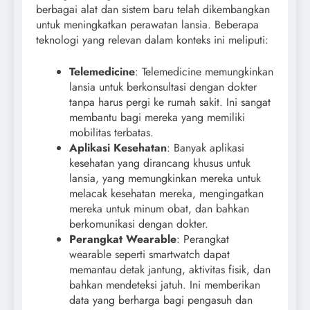
berbagai alat dan sistem baru telah dikembangkan
untuk meningkatkan perawatan lansia. Beberapa
teknologi yang relevan dalam konteks ini meliputi:
Telemedicine
: Telemedicine memungkinkan
lansia untuk berkonsultasi dengan dokter
tanpa harus pergi ke rumah sakit. Ini sangat
membantu bagi mereka yang memiliki
mobilitas terbatas.
Aplikasi Kesehatan
: Banyak aplikasi
kesehatan yang dirancang khusus untuk
lansia, yang memungkinkan mereka untuk
melacak kesehatan mereka, mengingatkan
mereka untuk minum obat, dan bahkan
berkomunikasi dengan dokter.
Perangkat Wearable
: Perangkat
wearable seperti smartwatch dapat
memantau detak jantung, aktivitas fisik, dan
bahkan mendeteksi jatuh. Ini memberikan
data yang berharga bagi pengasuh dan