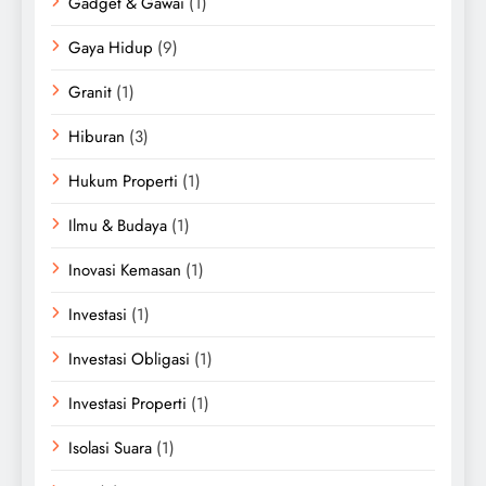
Gadget & Gawai
(1)
Gaya Hidup
(9)
Granit
(1)
Hiburan
(3)
Hukum Properti
(1)
Ilmu & Budaya
(1)
Inovasi Kemasan
(1)
Investasi
(1)
Investasi Obligasi
(1)
Investasi Properti
(1)
Isolasi Suara
(1)