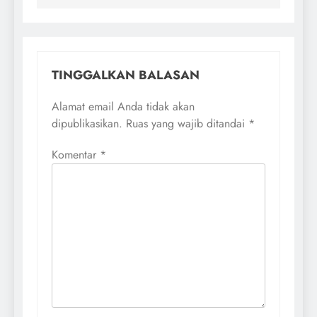
TINGGALKAN BALASAN
Alamat email Anda tidak akan
dipublikasikan.
Ruas yang wajib ditandai
*
Komentar
*