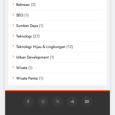
Rekreasi
(2)
SEO
(1)
Sumber Daya
(1)
Teknologi
(27)
Teknologi Hijau & Lingkungan
(12)
Urban Development
(1)
Wisata
(1)
Wisata Pantai
(1)