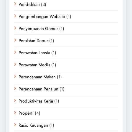
Pendidikan
(3)
Pengembangan Website
(1)
Penyimpanan Gamer
(1)
Peralatan Dapur
(1)
Perawatan Lansia
(1)
Perawatan Medis
(1)
Perencanaan Makan
(1)
Perencanaan Pensiun
(1)
Produktivitas Kerja
(1)
Properti
(4)
Rasio Keuangan
(1)