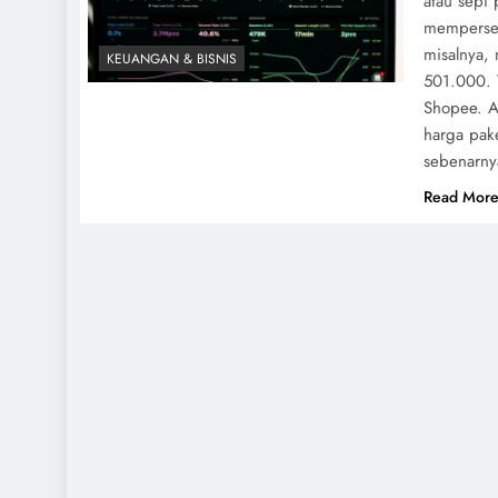
atau sepi
mempersep
misalnya, 
KEUANGAN & BISNIS
501.000. 
Shopee. A
harga pake
sebenarny
Read Mor