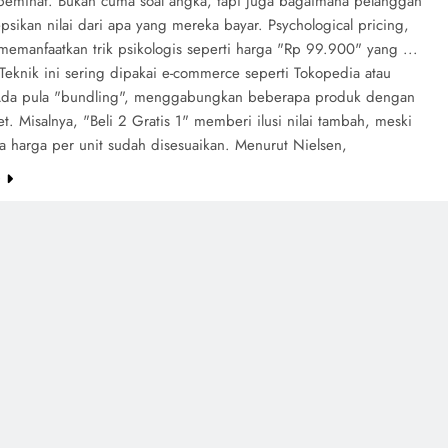
 peminat. Bukan cuma soal angka, tapi juga bagaimana pelanggan
sikan nilai dari apa yang mereka bayar. Psychological pricing,
memanfaatkan trik psikologis seperti harga "Rp 99.900" yang ...
Teknik ini sering dipakai e-commerce seperti Tokopedia atau
da pula "bundling", menggabungkan beberapa produk dengan
t. Misalnya, "Beli 2 Gratis 1" memberi ilusi nilai tambah, meski
a harga per unit sudah disesuaikan. Menurut Nielsen,
e