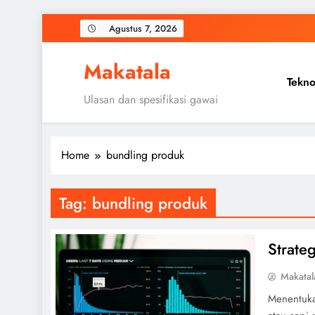
Skip
Agustus 7, 2026
to
content
Makatala
Tekno
Ulasan dan spesifikasi gawai
Home
bundling produk
Tag:
bundling produk
Strate
Makatal
Menentuka