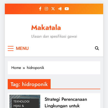
Skip
to
content
Makatala
Ulasan dan spesifikasi gawai
MENU
Home
hidroponik
Tag:
hidroponik
Strategi Perencanaan
TEKNOLOGI
Lingkungan untuk
HIJAU &