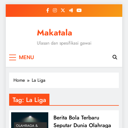
Skip
to
content
Makatala
Ulasan dan spesifikasi gawai
MENU
Home
La Liga
Tag:
La Liga
Berita Bola Terbaru
Seputar Dunia Olahraga
OLAHRAGA &