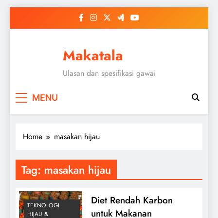
Skip
to
content
Makatala
Ulasan dan spesifikasi gawai
MENU
Home
masakan hijau
Tag:
masakan hijau
Diet Rendah Karbon
TEKNOLOGI
untuk Makanan
HIJAU &