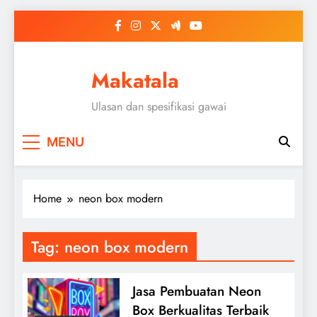
Skip
to
content
Makatala
Ulasan dan spesifikasi gawai
MENU
Home
neon box modern
Tag:
neon box modern
Jasa Pembuatan Neon
Box Berkualitas Terbaik