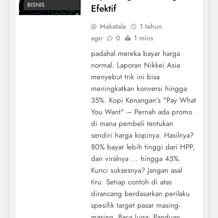
BISNIS
Efektif
Makatala
1 tahun
ago
0
1 mins
padahal mereka bayar harga
normal. Laporan Nikkei Asia
menyebut trik ini bisa
meningkatkan konversi hingga
35%. Kopi Kenangan’s "Pay What
You Want" – Pernah ada promo
di mana pembeli tentukan
sendiri harga kopinya. Hasilnya?
80% bayar lebih tinggi dari HPP,
dan viralnya ... hingga 45%.
Kunci suksesnya? Jangan asal
tiru. Setiap contoh di atas
dirancang berdasarkan perilaku
spesifik target pasar masing-
masing. Baca Juga: Panduan