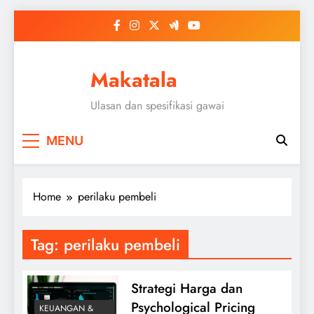
Skip
to
content
Makatala
Ulasan dan spesifikasi gawai
MENU
Home
perilaku pembeli
Tag:
perilaku pembeli
Strategi Harga dan
Psychological Pricing
KEUANGAN &