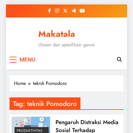
Skip
to
content
Makatala
Ulasan dan spesifikasi gawai
MENU
Home
teknik Pomodoro
Tag:
teknik Pomodoro
Pengaruh Distraksi Media
Sosial Terhadap
PRODUKTIVITAS