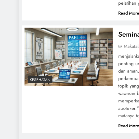
pelatihan
Read Mor
Semina
Makatal
menjalanka
penting u
dan aman.
perkemban
KESEHATAN
topik yan
wawasan b
memperkay
apoteker.
matanya t
Read Mor