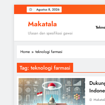
Skip
Agustus 8, 2026
to
content
Makatala
Tekno
Ulasan dan spesifikasi gawai
Home
teknologi farmasi
Tag:
teknologi farmasi
Dukung
Indone
Makatal