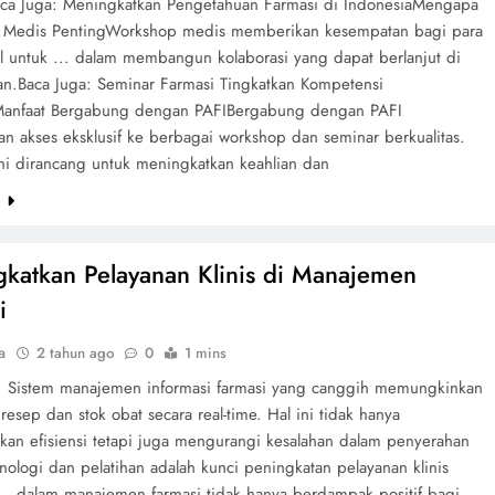
aca Juga: Meningkatkan Pengetahuan Farmasi di IndonesiaMengapa
Medis PentingWorkshop medis memberikan kesempatan bagi para
al untuk ... dalam membangun kolaborasi yang dapat berlanjut di
n.Baca Juga: Seminar Farmasi Tingkatkan Kompetensi
Manfaat Bergabung dengan PAFIBergabung dengan PAFI
n akses eksklusif ke berbagai workshop dan seminar berkualitas.
ini dirancang untuk meningkatkan keahlian dan
e
katkan Pelayanan Klinis di Manajemen
i
a
2 tahun ago
0
1 mins
. Sistem manajemen informasi farmasi yang canggih memungkinkan
resep dan stok obat secara real-time. Hal ini tidak hanya
kan efisiensi tetapi juga mengurangi kesalahan dalam penyerahan
nologi dan pelatihan adalah kunci peningkatan pelayanan klinis
 ... dalam manajemen farmasi tidak hanya berdampak positif bagi