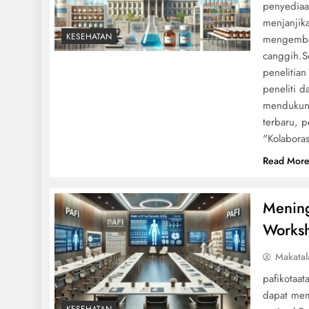
penyediaa
menjanjik
KESEHATAN
mengemban
canggih.S
penelitia
peneliti d
mendukung
terbaru, p
"Kolabora
Read Mor
Mening
Works
Makatal
pafikotaa
dapat mem