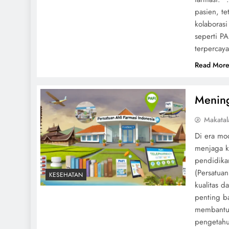
pasien, te
kolaboras
seperti PA
terpercaya
Read Mor
Mening
Makatal
Di era mo
menjaga k
pendidika
(Persatuan
KESEHATAN
kualitas 
penting ba
membantu 
pengetahu