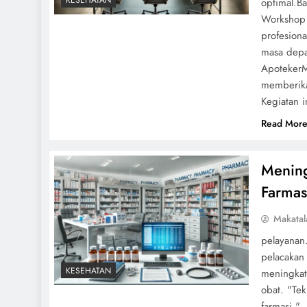
KESEHATAN
optimal.B
Workshop 
profesion
masa depa
Apoteker
memberika
Kegiatan 
Read Mor
Mening
Farmas
Makatal
pelayanan
pelacakan 
KESEHATAN
meningkat
obat. "Tek
farmasi."