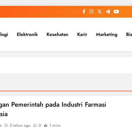
logi
Elektronik
Kesehatan
Karir
Marketing
Bi
an Pemerintah pada Industri Farmasi
sia
a
2 tahun ago
0
1 mins