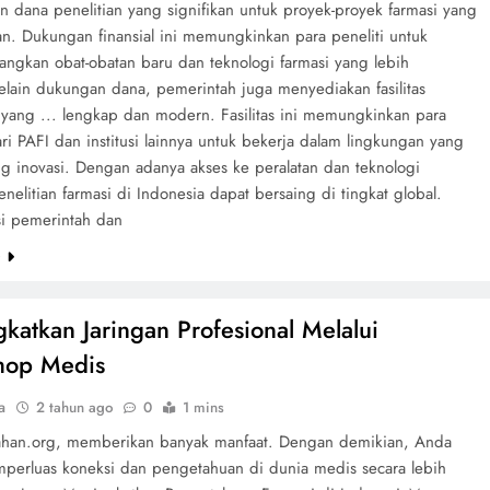
n dana penelitian yang signifikan untuk proyek-proyek farmasi yang
an. Dukungan finansial ini memungkinkan para peneliti untuk
gkan obat-obatan baru dan teknologi farmasi yang lebih
elain dukungan dana, pemerintah juga menyediakan fasilitas
n yang ... lengkap dan modern. Fasilitas ini memungkinkan para
ari PAFI dan institusi lainnya untuk bekerja dalam lingkungan yang
 inovasi. Dengan adanya akses ke peralatan dan teknologi
enelitian farmasi di Indonesia dapat bersaing di tingkat global.
si pemerintah dan
e
katkan Jaringan Profesional Melalui
hop Medis
a
2 tahun ago
0
1 mins
tahan.org, memberikan banyak manfaat. Dengan demikian, Anda
perluas koneksi dan pengetahuan di dunia medis secara lebih