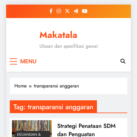
Skip
to
content
Makatala
Ulasan dan spesifikasi gawai
MENU
Home
transparansi anggaran
Tag:
transparansi anggaran
Strategi Penataan SDM
dan Penguatan
KEUANGAN &